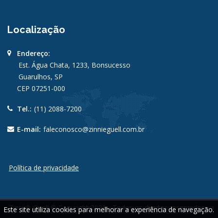
Localização
Endereço:
Est. Água Chata, 1233, Bonsucesso
Guarulhos, SP
CEP 07251-000
Tel.:
(11) 2088-7200
E-mail:
faleconosco@zinnieguell.com.br
Política de privacidade
Zinni & Guell © Copyright 2026 - Todos os direitos reservados -
Este site utiliza cookies para melhorar a experiência de navegação.