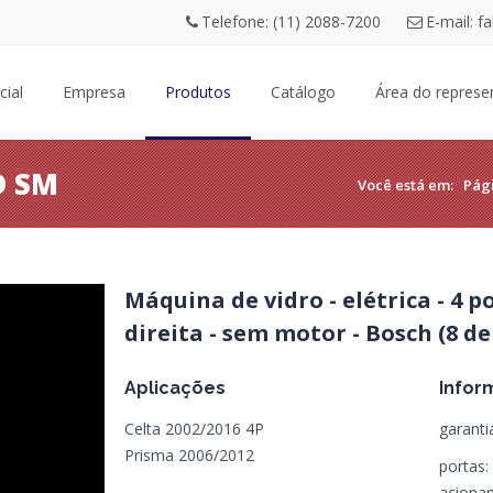
Telefone: (11) 2088-7200
E-mail: f
cial
Empresa
Produtos
Catálogo
Área do represe
D SM
Você está em:
Pági
Máquina de vidro - elétrica - 4 po
direita - sem motor - Bosch (8 d
Aplicações
Infor
Celta 2002/2016 4P
garanti
Prisma 2006/2012
portas:
acionam