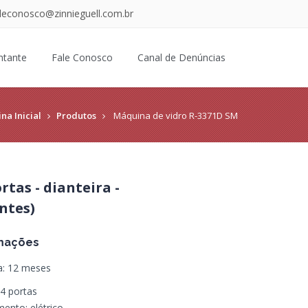
aleconosco@zinnieguell.com.br
ntante
Fale Conosco
Canal de Denúncias
na Inicial
Produtos
Máquina de vidro R-3371D SM
rtas - dianteira -
entes)
mações
a: 12 meses
 4 portas
ento: elétrico