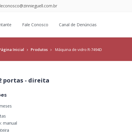
aleconosco@zinnieguell.com.br
ntante
Fale Conosco
Canal de Denúncias
Página Inicial
Produtos
Máquina de vidro R-7494D
 portas - direita
ões
 meses
rtas
: manual
teira