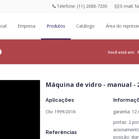
Telefone: (11) 2088-7200
E-mail: f
cial
Empresa
Produtos
Catálogo
Área do represe
D
Você está em:
Máquina de vidro - manual - 2
Aplicações
Informaç
Clio 1999/2016
garantia: 12
portas: 2 po
acionamento
Referências
posição: dian