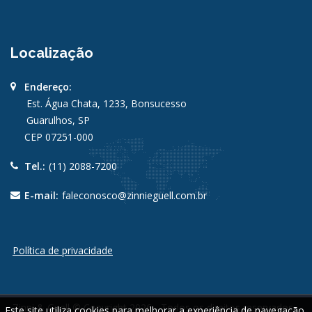
Localização
Endereço:
Est. Água Chata, 1233, Bonsucesso
Guarulhos, SP
CEP 07251-000
Tel.:
(11) 2088-7200
E-mail:
faleconosco@zinnieguell.com.br
Política de privacidade
Zinni & Guell © Copyright 2026 - Todos os direitos reservados -
Este site utiliza cookies para melhorar a experiência de navegação.